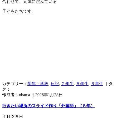
合わせて、元気に跳んでいる
子どもたちです。
カテゴリー：
学年・学級
,
日記
,
２年生
,
５年生
,
６年生
｜タ
グ：
作成者：obama ｜2026年1月28日
行きたい場所のスライド作り「外国語」（５年）
１月２８日