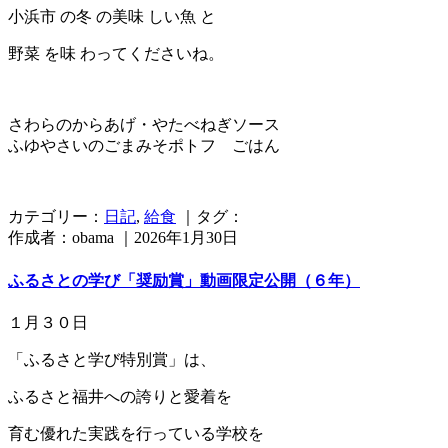
小浜市 の冬 の美味 しい魚 と
野菜 を味 わってくださいね。
さわらのからあげ・やたべねぎソース
ふゆやさいのごまみそポトフ ごはん
カテゴリー：
日記
,
給食
｜タグ：
作成者：obama ｜2026年1月30日
ふるさとの学び「奨励賞」動画限定公開（６年）
１月３０日
「ふるさと学び特別賞」は、
ふるさと福井への誇りと愛着を
育む優れた実践を行っている学校を