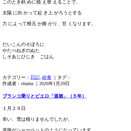
このとき斜 めに植 え替 えることで、
太陽 に向 かって起 き上 がろうとする
力 によって根元 が曲 がり、甘 くなります。
だいこんのそぼろに
やたべねぎのぬた
しそあじひじき ごはん
カテゴリー：
日記
,
給食
｜タグ：
作成者：obama ｜2026年1月29日
ブランコ乗りとピエロ「道徳」（５年）
１月２９日
幸い、雪は積りませんでしたが、
道路がシャーベットのようになっています。