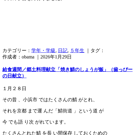
カテゴリー：
学年・学級
,
日記
,
５年生
｜タグ：
作成者：obama ｜2026年1月29日
給食週間／郷土料理献立「焼き鯖のしょうが飯」（歯っぴー
の日献立）
１月２８日
その昔 、小浜市 ではたくさんの鯖 がとれ、
それを京都 まで運 んだ「鯖街道 」という道 が
今 でも語 り次 がれています。
たくさんとれた鯖 を長 い間保存 しておくための