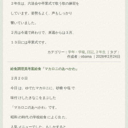
２年生は、六送会や卒業式で歌う歌の練習を
しています。姿勢もよく、声もしっかり
響いていました。
２月は今週で終わりで、来週からは３月、
１３日には卒業式です。
カテゴリー：
学年・学級
,
日記
,
２年生
｜タグ：
作成者：obama ｜2026年2月24日
給食調理員考案給食「マカロニのあべかわ」
２月２０日
今日 は、ゆでたマカロニに、砂糖 や塩 で
味付 けしたきなこをまぶした
「マカロニのあべかわ」です。
昭和 の時代 の学校給食 によく出 た、
人気 メニューでした。もしかすると