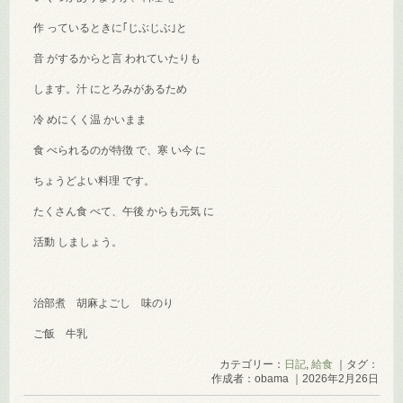
作 っているときに｢じぶじぶ｣と
音 がするからと言 われていたりも
します。汁 にとろみがあるため
冷 めにくく温 かいまま
食 べられるのが特徴 で、寒 い今 に
ちょうどよい料理 です。
たくさん食 べて、午後 からも元気 に
活動 しましょう。
治部煮 胡麻よごし 味のり
ご飯 牛乳
カテゴリー：
日記
,
給食
｜タグ：
作成者：obama ｜2026年2月26日