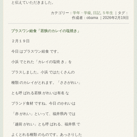
と伝えていただきました。
カテゴリー：
学年・学級
,
日記
,
５年生
｜タグ：
作成者：obama ｜2026年2月19日
プラスワン給食「若狭のカレイの塩焼き」
２月１９日
今日 はプラスワン給食 です。
小浜 でとれた「カレイの塩焼 き」を
プラスしました。小浜 ではたくさんの
種類 のカレイがとれます。「ささがれい」
とも呼 ばれる若狭 がれいは有名 な
ブランド食材 ですね。今日 のかれいは
「赤 がれい」といって、福井県内 では
「越前 がれい」とも呼 ばれる、福井県 で
よくとれる種類 のものです。あっさりした