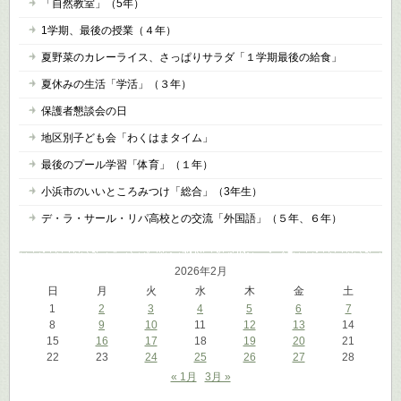
「自然教室」（5年）
1学期、最後の授業（４年）
夏野菜のカレーライス、さっぱりサラダ「１学期最後の給食」
夏休みの生活「学活」（３年）
保護者懇談会の日
地区別子ども会「わくはまタイム」
最後のプール学習「体育」（１年）
小浜市のいいところみつけ「総合」（3年生）
デ・ラ・サール・リパ高校との交流「外国語」（５年、６年）
2026年2月
日
月
火
水
木
金
土
1
2
3
4
5
6
7
8
9
10
11
12
13
14
15
16
17
18
19
20
21
22
23
24
25
26
27
28
« 1月
3月 »