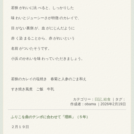
若狭 がれいに比 べると、しっかりした
味 わいとジューシーさが特徴 のカレイで、
目 がない裏側 が、血 がにじんだように
赤 く染 まることから、赤 がれいという
名前 がついたそうです。
小浜 のかれいを味 わっていただきましょう。
若狭のカレイの塩焼き 春菊と人参のごま和え
すき焼き風煮 ご飯 牛乳
カテゴリー：
日記
,
給食
｜タグ：
作成者：obama ｜2026年2月19日
ふりこを曲のテンポに合わせて「理科」（５年）
２月１９日