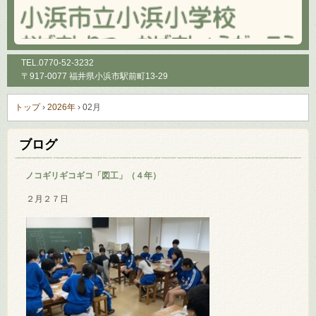
TEL.
0770-52-3232
〒917-0077 福井県小浜市駅前町13-29
トップ
›
2026年
›
02月
ブログ
ノコギリギコギコ「図工」（４年）
２月２７日