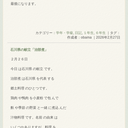
最後になります。
カテゴリー：
学年・学級
,
日記
,
１年生
,
６年生
｜タグ：
作成者：obama ｜2026年2月27日
石川県の献立「治部煮」
２月２６日
今日 は石川県 の献立 です。
治部煮 は石川県 を代表 する
郷土料理 のひとつです。
鶏肉 や鴨肉 を小麦粉 で包 んで
麩 や季節 の野菜 と一緒 に煮込 んだ
汁物料理 です。名前 の由来 は
いくつかありますが、料理 を