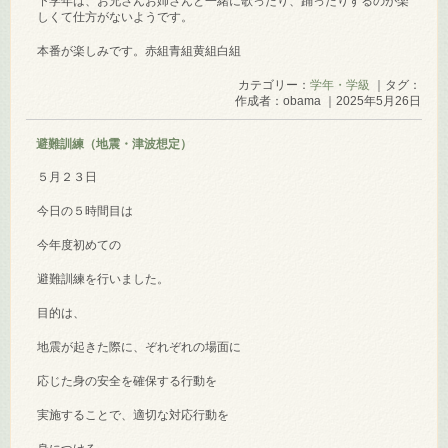
下学年は、お兄さんお姉さんと一緒に歌ったり、踊ったりするのが楽
しくて仕方がないようです。
本番が楽しみです。
赤組
青組
黄組
白組
カテゴリー：
学年・学級
｜タグ：
作成者：obama ｜2025年5月26日
避難訓練（地震・津波想定）
５月２３日
今日の５時間目は
今年度初めての
避難訓練を行いました。
目的は、
地震が起きた際に、ぞれぞれの場面に
応じた身の安全を確保する行動を
実施することで、適切な対応行動を