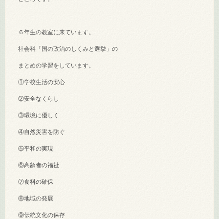
６年生の教室に来ています。
社会科「国の政治のしくみと選挙」の
まとめの学習をしています。
①学校生活の安心
②安全なくらし
③環境に優しく
④自然災害を防ぐ
⑤平和の実現
⑥高齢者の福祉
⑦食料の確保
⑧地域の発展
⑨伝統文化の保存