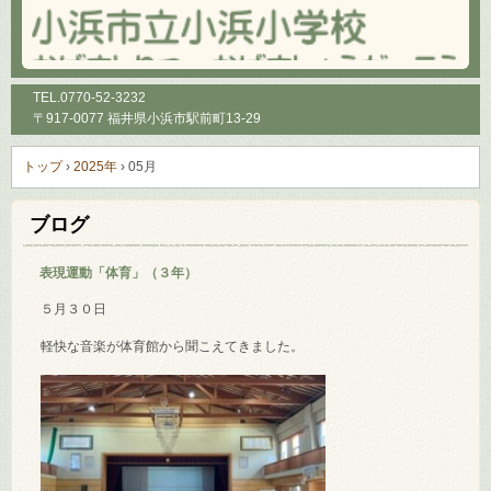
TEL.
0770-52-3232
〒917-0077 福井県小浜市駅前町13-29
トップ
›
2025年
›
05月
ブログ
表現運動「体育」（３年）
５月３０日
軽快な音楽が体育館から聞こえてきました。