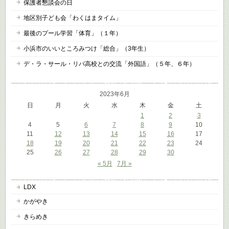
保護者懇談会の日
地区別子ども会「わくはまタイム」
最後のプール学習「体育」（１年）
小浜市のいいところみつけ「総合」（3年生）
デ・ラ・サール・リパ高校との交流「外国語」（５年、６年）
2023年6月
日
月
火
水
木
金
土
1
2
3
4
5
6
7
8
9
10
11
12
13
14
15
16
17
18
19
20
21
22
23
24
25
26
27
28
29
30
« 5月
7月 »
LDX
かがやき
きらめき