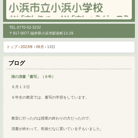
TEL.
0770-52-3232
〒917-0077 福井県小浜市駅前町13-29
トップ
›
2023年
›
06月
›
13日
ブログ
湖の清書「書写」（６年）
６月１３日
６年生の教室では、書写の学習をしています。
教室に行ったのは授業の終わりの方だったので、
清書が終わって、乾燥だなに置いている子もいました。