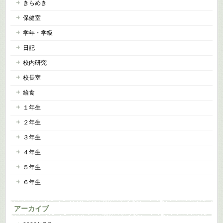
きらめき
保健室
学年・学級
日記
校内研究
校長室
給食
１年生
２年生
３年生
４年生
５年生
６年生
アーカイブ