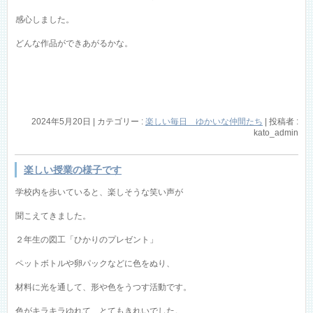
感心しました。
どんな作品ができあがるかな。
2024年5月20日
|
カテゴリー :
楽しい毎日 ゆかいな仲間たち
|
投稿者 :
kato_admin
楽しい授業の様子です
学校内を歩いていると、楽しそうな笑い声が
聞こえてきました。
２年生の図工「ひかりのプレゼント」
ペットボトルや卵パックなどに色をぬり、
材料に光を通して、形や色をうつす活動です。
色がキラキラゆれて、とてもきれいでした。