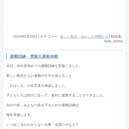
2024年5月28日
|
カテゴリー :
楽しい毎日 ゆかいな仲間たち
|
投稿者 :
kato_admin
避難訓練・雲龍丸乗船体験
本日、本年度初めての避難訓練を実施しました。
新しい教室からの避難の仕方を覚えること
「おはしも」の合言葉を確認しました。
子どもたちは指示に従って、真剣に避難することができました。
自分の命、みんなの命を守るための避難訓練は
毎年実施します。
いつ起こるかわからない火事、地震のそなえて