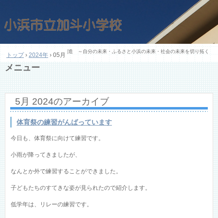
加斗小学校教育目標「未来創造 ～自分の未来・ふるさと小浜の未来・社会の未来を切り拓く
トップ
›
2024年
›
05月
人材の育成～」
メニュー
コ
ン
テ
5月 2024
のアーカイブ
ン
ツ
へ
体育祭の練習がんばっています
ス
キ
今日も、体育祭に向けて練習です。
ッ
プ
小雨が降ってきましたが、
なんとか外で練習することができました。
子どもたちのすてきな姿が見られたので紹介します。
低学年は、リレーの練習です。