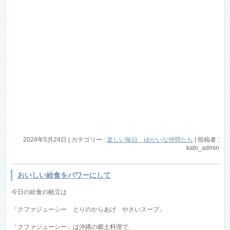
2024年5月24日
|
カテゴリー :
楽しい毎日 ゆかいな仲間たち
|
投稿者 :
kato_admin
おいしい給食をパワーにして
今日の給食の献立は
「クファジューシー とりのからあげ やさいスープ」
「クファジューシー」は沖縄の郷土料理で、