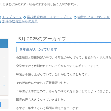
ふるさと小浜の未来・社会の未来を切り拓く人材の育成～」
トップページ
学校教育目標・スクールプラン
学校だより・お知らせ
加斗小校長室からの風景
5月 2025
のアーカイブ
６年生がんばっています
色別種目と応援練習の中で、６年生のがんばっている姿がたくさん見
全学年で行う色別種目について分かりやすく説明していました。
練習から盛り上がっていて、当日がとても楽しみです。
その後は色に分かれて応援練習でした。
６年生が上手にほめて、みんなのやる気を引き出してるように感じま
応援の声も大きくなっていきました。
さすが６年生！という場面が増えてきています。