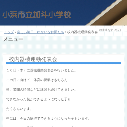
加斗小学校教育目標「未来創造 ～自分の未来・ふるさと小浜の未来・社会の未来を切り拓く
トップ
›
楽しい毎日 ゆかいな仲間たち
›
校内器械運動発表会
人材の育成～」
メニュー
コ
ン
テ
校内器械運動発表会
ン
ツ
へ
１６日（木）に器械運動発表会を行いました。
ス
キ
この日に向けて、体育の授業はもちろん
ッ
プ
朝、業間の時間などに練習を続けてきました。
できなかった技ができるようになった子も
たくさんいます。
中には、今日の練習でできるようになった子もいます。