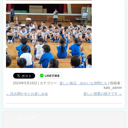
2024年5月16日
|
カテゴリー :
楽しい毎日 ゆかいな仲間たち
|
投稿者 :
kato_admin
←
読み聞かせとお楽しみ会
楽しい授業の様子です
→
メニュー