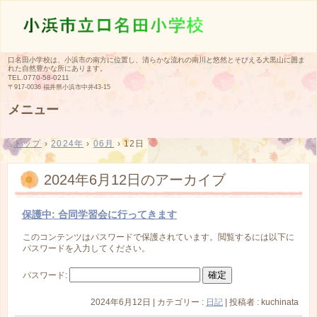
口名田小学校は、小浜市の南方に位置し、清らかな流れの南川と悠然とそびえる大黒山に囲ま
れた自然豊かな所にあります。
TEL.
0770-58-0211
〒917-0036 福井県小浜市中井43-15
メニュー
コ
ン
トップ
›
2024年
›
06月
›
12日
テ
ン
ツ
2024年6月12日
のアーカイブ
へ
ス
キ
保護中: 合同学習会に行ってきます
ッ
プ
このコンテンツはパスワードで保護されています。閲覧するには以下に
パスワードを入力してください。
パスワード:
2024年6月12日
|
カテゴリー :
日記
|
投稿者 : kuchinata