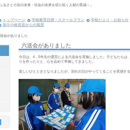
ふるさと小浜の未来・社会の未来を切り拓く人材の育成～」
トップページ
学校教育目標・スクールプラン
学校だより・お知らせ
加斗小校長室からの風景
送会がありました
六送会がありました
今日は、4，5年生の運営による六送会を実施しました。子どもたちは
りを作ったりと、心を込めて準備してきました。
楽しいひとときとなりましたが、別れの日がやってくることを実感す