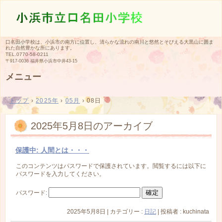
口名田小学校は、小浜市の南方に位置し、清らかな流れの南川と悠然とそびえる大黒山に囲ま
れた自然豊かな所にあります。
TEL.
0770-58-0211
〒917-0036 福井県小浜市中井43-15
メニュー
コ
ン
トップ
›
2025年
›
05月
›
08日
テ
ン
ツ
2025年5月8日
のアーカイブ
へ
ス
キ
保護中: 人間とは・・・
ッ
プ
このコンテンツはパスワードで保護されています。閲覧するには以下に
パスワードを入力してください。
パスワード:
2025年5月8日
|
カテゴリー :
日記
|
投稿者 : kuchinata