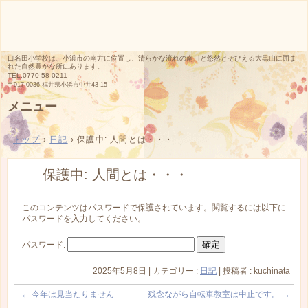
口名田小学校は、小浜市の南方に位置し、清らかな流れの南川と悠然とそびえる大黒山に囲ま
れた自然豊かな所にあります。
TEL.
0770-58-0211
〒917-0036 福井県小浜市中井43-15
メニュー
コ
ン
トップ
›
日記
›
保護中: 人間とは・・・
テ
ン
ツ
保護中: 人間とは・・・
へ
ス
キ
このコンテンツはパスワードで保護されています。閲覧するには以下に
ッ
パスワードを入力してください。
プ
パスワード:
2025年5月8日
|
カテゴリー :
日記
|
投稿者 : kuchinata
←
今年は見当たりません
残念ながら自転車教室は中止です。
→