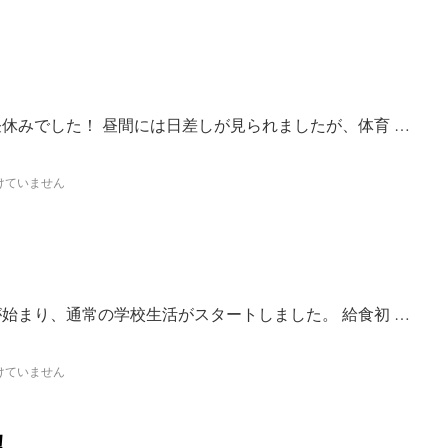
昼休みでした！ 昼間には日差しが見られましたが、体育 …
けていません
が始まり、通常の学校生活がスタートしました。 給食初 …
けていません
！