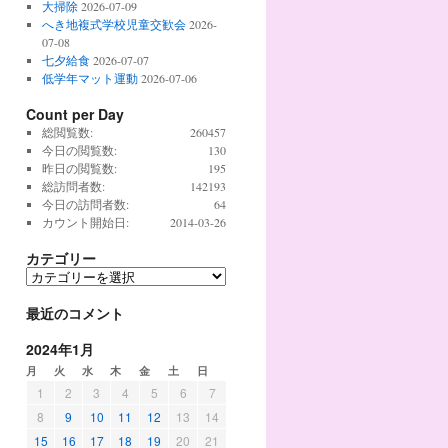
大掃除
2026-07-09
へき地複式学校児童交歓会
2026-
07-08
七夕給食
2026-07-07
低学年マット運動
2026-07-06
Count per Day
総閲覧数:
260457
今日の閲覧数:
130
昨日の閲覧数:
195
総訪問者数:
142193
今日の訪問者数:
64
カウント開始日:
2014-03-26
カテゴリー
最近のコメント
2024年1月
月
火
水
木
金
土
日
1
2
3
4
5
6
7
8
9
10
11
12
13
14
15
16
17
18
19
20
21