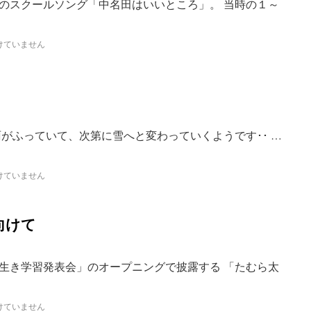
のスクールソング「中名田はいいところ」。 当時の１～
けていません
がふっていて、次第に雪へと変わっていくようです･･ …
けていません
向けて
生き学習発表会」のオープニングで披露する 「たむら太
けていません