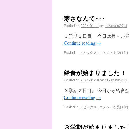
寒さなんて･･･
Posted on
2024-01-11
by
nakanata2013
３学期３日目。 今日は長～い
Continue reading
→
Posted in
トピックス
|
コメントを受け付
給食が始まりました！
Posted on
2024-01-10
by
nakanata2013
３学期２日目。 今日から給食
Continue reading
→
Posted in
トピックス
|
コメントを受け付
３学期が始まりました