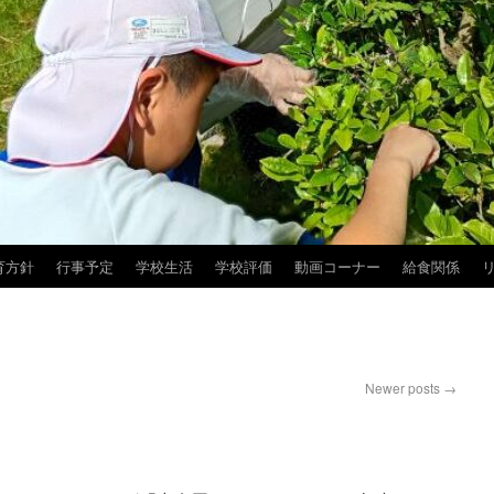
育方針
行事予定
学校生活
学校評価
動画コーナー
給食関係
Newer posts
→