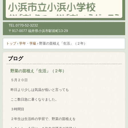
TEL.
0770-52-3232
〒917-0077 福井県小浜市駅前町13-29
トップ
›
学年・学級
›
野菜の苗植え「生活」（２年）
ブログ
野菜の苗植え「生活」（２年）
５月２０日
昨日より少しは気温が低いと言っても
ここ数日急に暑くなりました。
３時間目
２年生は生活科の学習で、野菜の苗植えを