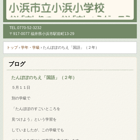
TEL.
0770-52-3232
〒917-0077 福井県小浜市駅前町13-29
トップ
›
学年・学級
›
たんぽぽのちえ「国語」（２年）
ブログ
たんぽぽのちえ「国語」（２年）
５月１１日
別の学級で
「たんぽぽのすごいところを
見つけよう」という学習を
していましたが、この学級でも