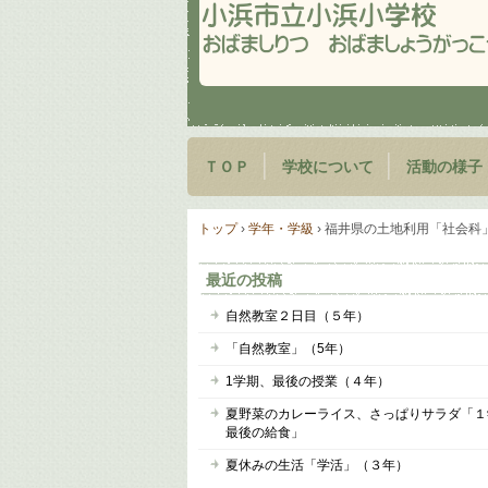
ＴＯＰ
学校について
活動の様子
トップ
›
学年・学級
›
福井県の土地利用「社会科
最近の投稿
自然教室２日目（５年）
「自然教室」（5年）
1学期、最後の授業（４年）
夏野菜のカレーライス、さっぱりサラダ「１
最後の給食」
夏休みの生活「学活」（３年）