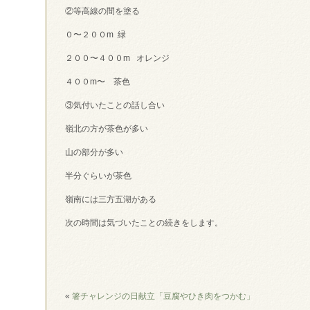
②等高線の間を塗る
０〜２００m 緑
２００〜４００m オレンジ
４００m〜 茶色
③気付いたことの話し合い
嶺北の方が茶色が多い
山の部分が多い
半分ぐらいが茶色
嶺南には三方五湖がある
次の時間は気づいたことの続きをします。
«
箸チャレンジの日献立「豆腐やひき肉をつかむ」