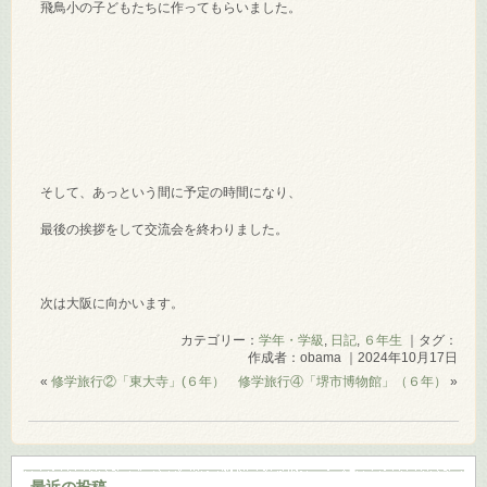
飛鳥小の子どもたちに作ってもらいました。
そして、あっという間に予定の時間になり、
最後の挨拶をして交流会を終わりました。
次は大阪に向かいます。
カテゴリー：
学年・学級
,
日記
,
６年生
｜タグ：
作成者：obama ｜2024年10月17日
«
修学旅行②「東大寺」(６年）
修学旅行④「堺市博物館」（６年）
»