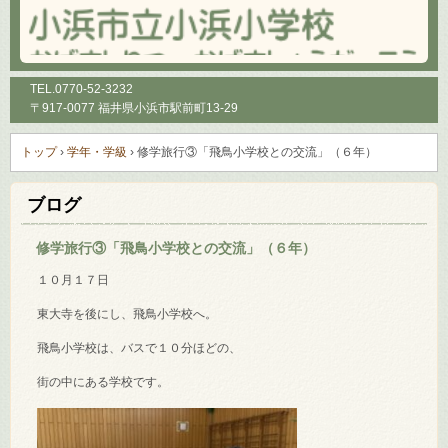
TEL.
0770-52-3232
〒917-0077 福井県小浜市駅前町13-29
トップ
›
学年・学級
›
修学旅行③「飛鳥小学校との交流」（６年）
ブログ
修学旅行③「飛鳥小学校との交流」（６年）
１０月１７日
東大寺を後にし、飛鳥小学校へ。
飛鳥小学校は、バスで１０分ほどの、
街の中にある学校です。