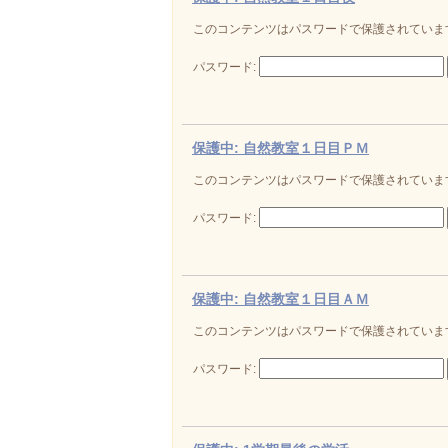
このコンテンツはパスワードで保護されていま
パスワード:
保護中: 自然教室１日目ＰＭ
このコンテンツはパスワードで保護されていま
パスワード:
保護中: 自然教室１日目ＡＭ
このコンテンツはパスワードで保護されていま
パスワード: