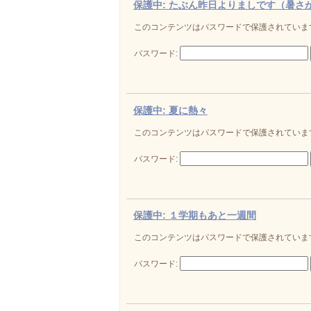
保護中: たぶん昨日よりましです（暑さ
このコンテンツはパスワードで保護されていま
パスワード:
保護中: 夏に熱々
このコンテンツはパスワードで保護されていま
パスワード:
保護中: １学期もあと一週間
このコンテンツはパスワードで保護されていま
パスワード: