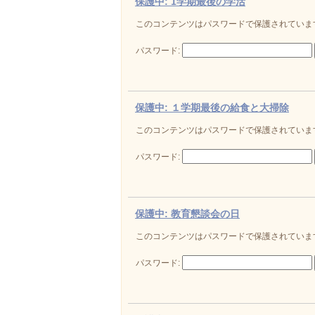
保護中: 1学期最後の学活
このコンテンツはパスワードで保護されていま
パスワード:
保護中: １学期最後の給食と大掃除
このコンテンツはパスワードで保護されていま
パスワード:
保護中: 教育懇談会の日
このコンテンツはパスワードで保護されていま
パスワード: