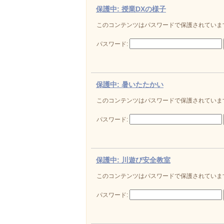
保護中: 授業DXの様子
このコンテンツはパスワードで保護されていま
パスワード:
保護中: 暑いたたかい
このコンテンツはパスワードで保護されていま
パスワード:
保護中: 川遊び安全教室
このコンテンツはパスワードで保護されていま
パスワード: