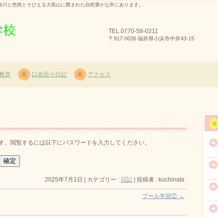
南川と悠然とそびえる大黒山に囲まれた自然豊かな所にあります。
TEL.
0770-58-0211
〒917-0036 福井県小浜市中井43-15
教育
口名田小日記
アクセス
す。閲覧するには以下にパスワードを入力してください。
2025年7月1日
|
カテゴリー :
日記
|
投稿者 : kuchinata
プール学習②
→