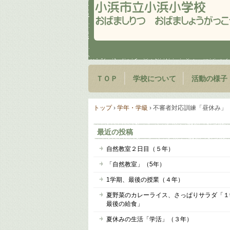
ＴＯＰ
学校について
活動の様子
トップ
›
学年・学級
›
不審者対応訓練「昼休み」
最近の投稿
自然教室２日目（５年）
「自然教室」（5年）
1学期、最後の授業（４年）
夏野菜のカレーライス、さっぱりサラダ「１
最後の給食」
夏休みの生活「学活」（３年）