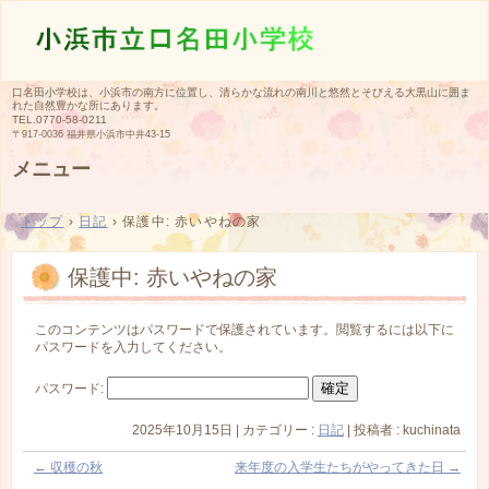
口名田小学校は、小浜市の南方に位置し、清らかな流れの南川と悠然とそびえる大黒山に囲ま
れた自然豊かな所にあります。
TEL.
0770-58-0211
〒917-0036 福井県小浜市中井43-15
メニュー
コ
ン
トップ
›
日記
›
保護中: 赤いやねの家
テ
ン
ツ
保護中: 赤いやねの家
へ
ス
キ
このコンテンツはパスワードで保護されています。閲覧するには以下に
ッ
パスワードを入力してください。
プ
パスワード:
2025年10月15日
|
カテゴリー :
日記
|
投稿者 : kuchinata
←
収穫の秋
来年度の入学生たちがやってきた日
→