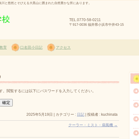
南川と悠然とそびえる大黒山に囲まれた自然豊かな所にあります。
TEL.
0770-58-0211
〒917-0036 福井県小浜市中井43-15
教育
口名田小日記
アクセス
う
す。閲覧するには以下にパスワードを入力してください。
2025年5月19日
|
カテゴリー :
日記
|
投稿者 : kuchinata
クーラー・ミスト・扇風機
→