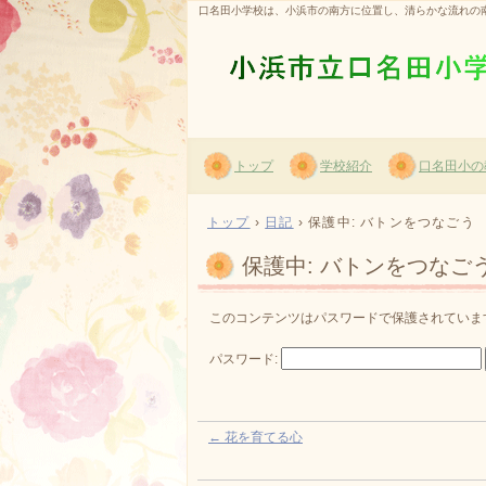
口名田小学校は、小浜市の南方に位置し、清らかな流れの
トップ
学校紹介
口名田小の
トップ
›
日記
›
保護中: バトンをつなごう
保護中: バトンをつなご
このコンテンツはパスワードで保護されていま
パスワード:
←
花を育てる心