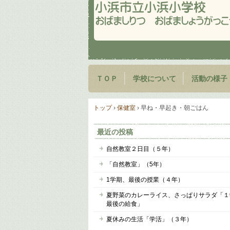
ＴＯＰ
学校について
活動の様子
トップ
›
保健室
›
早ね・早起き・朝ごはん
最近の投稿
自然教室２日目（５年）
「自然教室」（5年）
1学期、最後の授業（４年）
夏野菜のカレーライス、さっぱりサラダ「１
最後の給食」
夏休みの生活「学活」（３年）