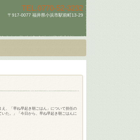
TEL.
0770-52-3232
〒917-0077 福井県小浜市駅前町13-29
まえ、「早ね早起き朝ごはん」について担任の
ていた。」「今日から、早ね早起き朝ごはんに