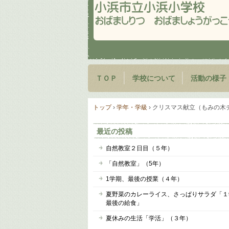
ＴＯＰ
学校について
活動の様子
トップ
›
学年・学級
›
クリスマス献立（もみの木
最近の投稿
自然教室２日目（５年）
「自然教室」（5年）
1学期、最後の授業（４年）
夏野菜のカレーライス、さっぱりサラダ「１
最後の給食」
夏休みの生活「学活」（３年）