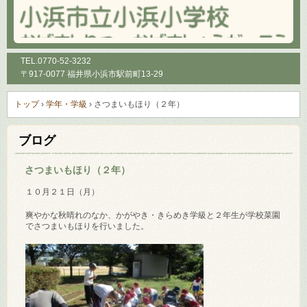
TEL.
0770-52-3232
〒917-0077 福井県小浜市駅前町13-29
トップ
›
学年・学級
›
さつまいもほり（２年）
ブログ
さつまいもほり（２年）
１０月２１日（月）
爽やかな秋晴れのなか、かがやき・きらめき学級と２年生が学校菜園
でさつまいもほりを行いました。