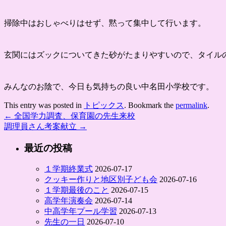
掃除中はおしゃべりはせず、黙って集中して行います。
玄関にはズックについてきた砂がたまりやすいので、タイル
みんなのお陰で、今日も気持ちの良い中名田小学校です。
This entry was posted in
トピックス
. Bookmark the
permalink
.
←
全国学力調査、保育園の先生来校
調理員さん考案献立
→
最近の投稿
１学期終業式
2026-07-17
クッキー作りと地区別子ども会
2026-07-16
１学期最後のこと
2026-07-15
高学年演奏会
2026-07-14
中高学年プール学習
2026-07-13
先生の一日
2026-07-10