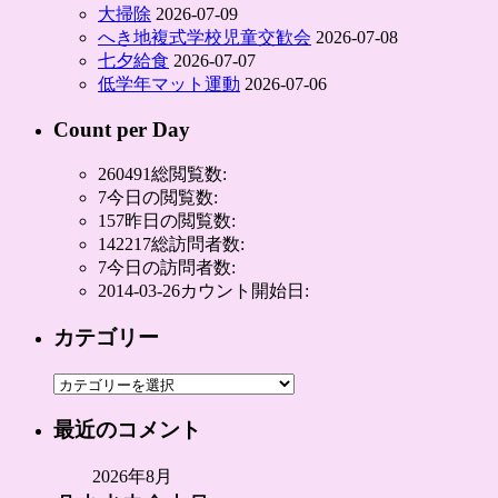
大掃除
2026-07-09
へき地複式学校児童交歓会
2026-07-08
七夕給食
2026-07-07
低学年マット運動
2026-07-06
Count per Day
260491
総閲覧数:
7
今日の閲覧数:
157
昨日の閲覧数:
142217
総訪問者数:
7
今日の訪問者数:
2014-03-26
カウント開始日:
カテゴリー
カ
テ
最近のコメント
ゴ
リ
2026年8月
ー