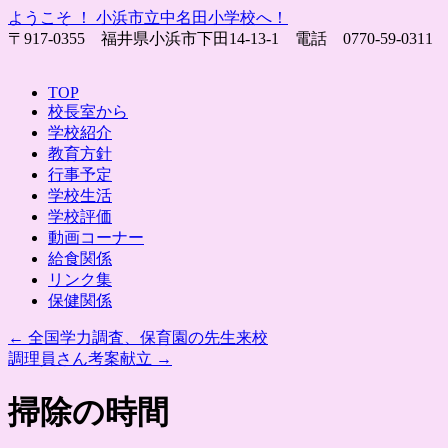
ようこそ ！ 小浜市立中名田小学校へ！
〒917-0355 福井県小浜市下田14-13-1 電話 0770-59-0311 fax 0770-
Skip
TOP
to
校長室から
content
学校紹介
教育方針
行事予定
学校生活
学校評価
動画コーナー
給食関係
リンク集
保健関係
←
全国学力調査、保育園の先生来校
調理員さん考案献立
→
掃除の時間