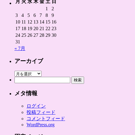
月
火
水
木
金
土
日
1
2
3
4
5
6
7
8
9
10
11
12
13
14
15
16
17
18
19
20
21
22
23
24
25
26
27
28
29
30
31
« 7月
アーカイブ
ア
検
ー
索:
カ
イ
メタ情報
ブ
ログイン
投稿フィード
コメントフィード
WordPress.org