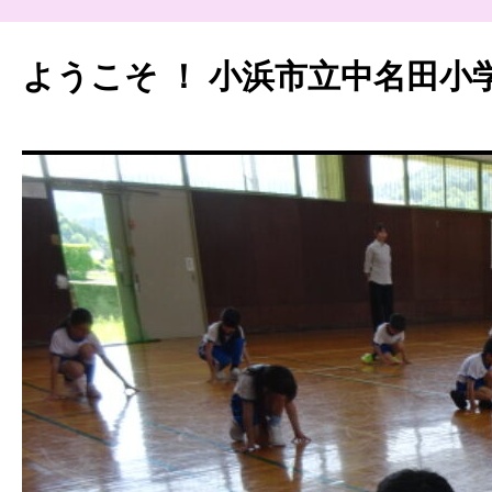
ようこそ ！ 小浜市立中名田小