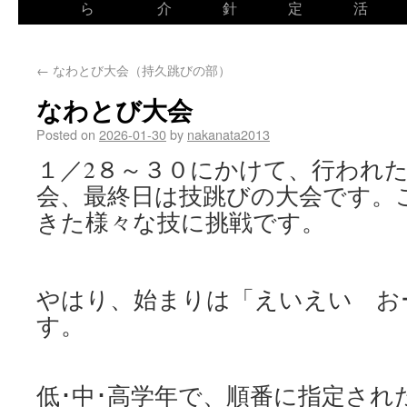
ら
介
針
定
活
←
なわとび大会（持久跳びの部）
なわとび大会
Posted on
2026-01-30
by
nakanata2013
１／2８～３０にかけて、行われ
会、最終日は技跳びの大会です。
きた様々な技に挑戦です。
やはり、始まりは「えいえい お
す。
低･中･高学年で、順番に指定され