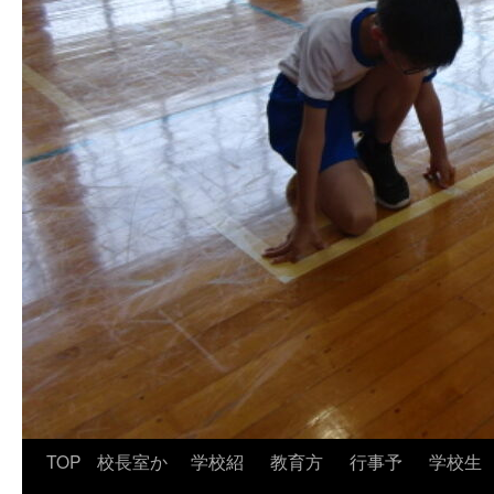
TOP
校長室か
学校紹
教育方
行事予
学校生