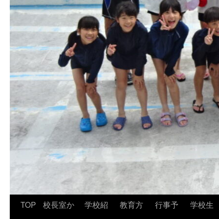
TOP
校長室か
学校紹
教育方
行事予
学校生