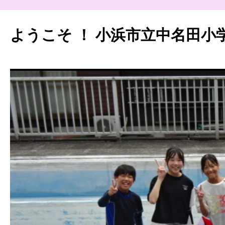
ようこそ ！ 小浜市立中名田小