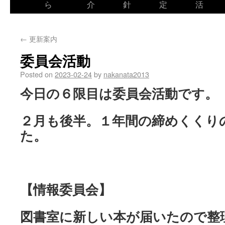
ら
介
針
定
活
←
更新案内
委員会活動
Posted on
2023-02-24
by
nakanata2013
今日の６限目は委員会活動です。
２月も後半。１年間の締めくくり
た。
【情報委員会】
図書室に新しい本が届いたので整