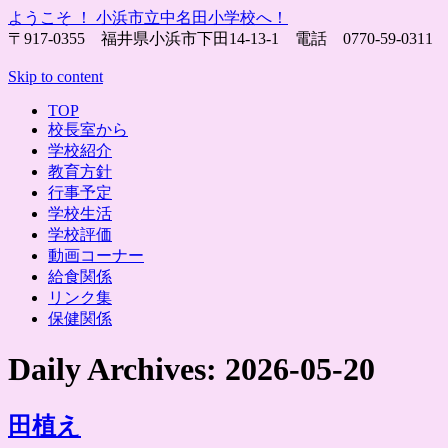
ようこそ ！ 小浜市立中名田小学校へ！
〒917-0355 福井県小浜市下田14-13-1 電話 0770-59-0311 fax 0770-
Skip to content
TOP
校長室から
学校紹介
教育方針
行事予定
学校生活
学校評価
動画コーナー
給食関係
リンク集
保健関係
Daily Archives:
2026-05-20
田植え