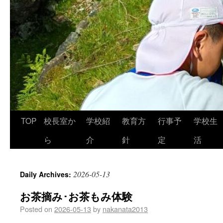
TOP
校長室か
学校紹
教育方
行事予
学校生
ら
介
針
定
活
2026-05-13
Daily Archives:
お茶摘み･お茶もみ体験
Posted on
2026-05-13
by
nakanata2013