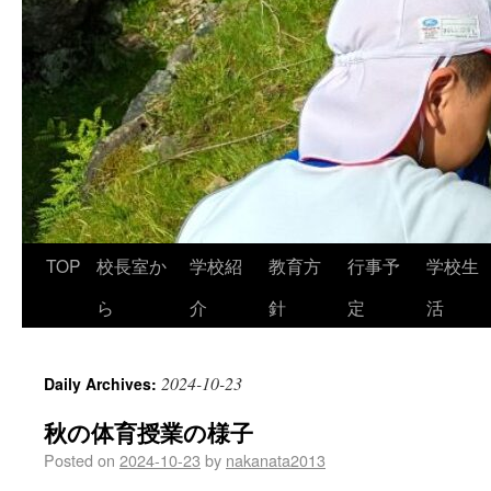
TOP
校長室か
学校紹
教育方
行事予
学校生
ら
介
針
定
活
2024-10-23
Daily Archives:
秋の体育授業の様子
Posted on
2024-10-23
by
nakanata2013