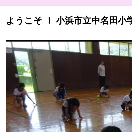
ようこそ ！ 小浜市立中名田小