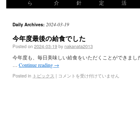
ら
介
針
定
活
2024-03-19
Daily Archives:
今年度最後の給食でした
Posted on
2024-03-19
by
nakanata2013
今年度も、毎日美味しい給食をいただくことができまし
…
Continue reading
→
Posted in
トピックス
|
コメントを受け付けていません