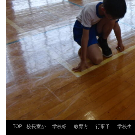
TOP
校長室か
学校紹
教育方
行事予
学校生