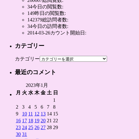
260667
総閲覧数:
34
今日の閲覧数:
149
昨日の閲覧数:
142379
総訪問者数:
34
今日の訪問者数:
2014-03-26
カウント開始日:
カテゴリー
カテゴリー
最近のコメント
2023年1月
月
火
水
木
金
土
日
1
2
3
4
5
6
7
8
9
10
11
12
13
14
15
16
17
18
19
20
21
22
23
24
25
26
27
28
29
30
31