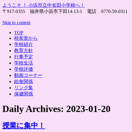
ようこそ ！ 小浜市立中名田小学校へ！
〒917-0355 福井県小浜市下田14-13-1 電話 0770-59-0311 fax 0770-
Skip to content
TOP
校長室から
学校紹介
教育方針
行事予定
学校生活
学校評価
動画コーナー
給食関係
リンク集
保健関係
Daily Archives:
2023-01-20
授業に集中！