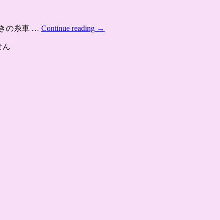
きの糸車 …
Continue reading
→
せん