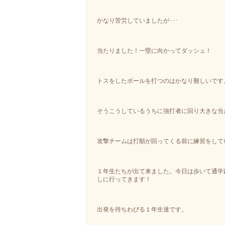
かなり苦労していましたが･･･
当たりました！一塁に向かってダッシュ！
トスをしたボールを打つのはかなり難しいです
そうこうしているうちに強打者に回り大きな当
攻撃チームは打順が回ってくる前に練習をして
１年生たちが出て来ました。今日は歩いて通学
しに行ってきます！
出発を待ちわびる１年生達です。