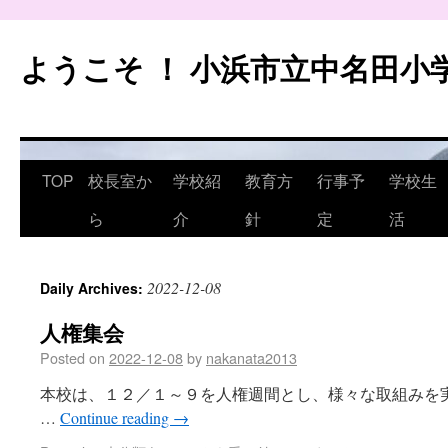
ようこそ ！ 小浜市立中名田小
TOP
校長室か
学校紹
教育方
行事予
学校生
ら
介
針
定
活
2022-12-08
Daily Archives:
人権集会
Posted on
2022-12-08
by
nakanata2013
本校は、１２／１～９を人権週間とし、様々な取組みを
…
Continue reading
→