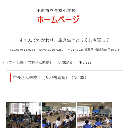
すすんでかかわり、生き生きとりくむ今富っ子
TEL.
0770-56-0278 FAX0770-56-0260
〒917-0024 福井県小浜市和久里15-2-5
トップ
›
活動
›
市長さん来校！（サバ缶給食）（No.33）
市長さん来校！（サバ缶給食）（No.33）