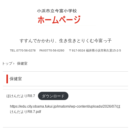
すすんでかかわり、生き生きとりくむ今富っ子
TEL.
0770-56-0278 FAX0770-56-0260
〒917-0024 福井県小浜市和久里15-2-5
トップ
›
保健室
保健室
ダウンロード
ほけんだよりR8.7
https://edu.city.obama.fukui.jp/imatomi/wp-content/uploads/2026/07/ほ
けんだよりR8.7.pdf