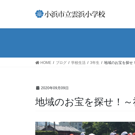
コ
ナ
ン
ビ
テ
ゲ
ン
ー
ツ
シ
へ
ョ
ス
ン
キ
に
ッ
移
HOME
ブログ
学校生活
3年生
地域のお宝を探せ
プ
動
2020年09月09日
地域のお宝を探せ！～