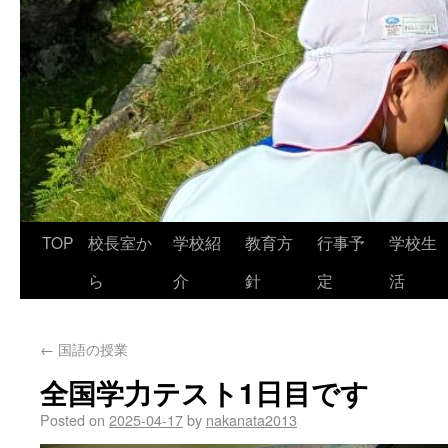
TOP
校長室か
学校紹
教育方
行事予
学校生
ら
介
針
定
活
←
国語の授業
全国学力テスト1日目です
Posted on
2025-04-17
by
nakanata2013