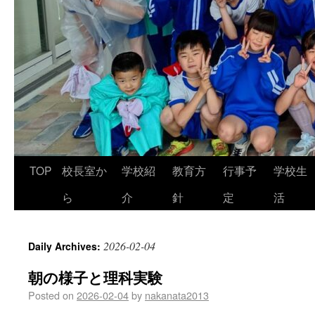
TOP
校長室か
学校紹
教育方
行事予
学校生
ら
介
針
定
活
2026-02-04
Daily Archives:
朝の様子と理科実験
Posted on
2026-02-04
by
nakanata2013