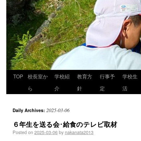
TOP
校長室か
学校紹
教育方
行事予
学校生
ら
介
針
定
活
2025-03-06
Daily Archives:
６年生を送る会･給食のテレビ取材
Posted on
2025-03-06
by
nakanata2013