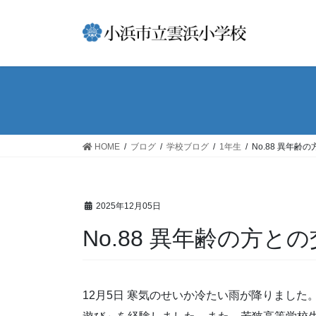
コ
ナ
ン
ビ
テ
ゲ
ン
ー
ツ
シ
へ
ョ
ス
ン
キ
に
ッ
移
HOME
ブログ
学校ブログ
1年生
No.88 異年齢
プ
動
2025年12月05日
No.88 異年齢の方と
12月5日 寒気のせいか冷たい雨が降りまし