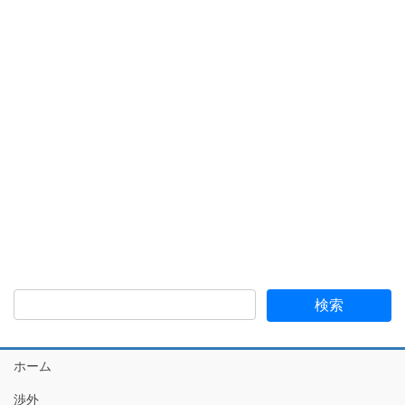
検
索:
ホーム
渉外