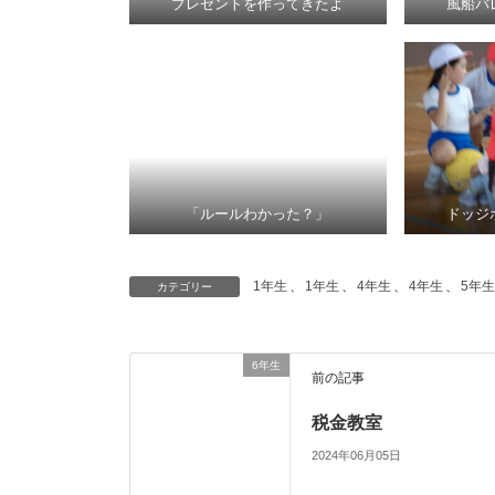
プレゼントを作ってきたよ
風船バ
「ルールわかった？」
ドッジ
1年生
、
1年生
、
4年生
、
4年生
、
5年生
カテゴリー
6年生
前の記事
税金教室
2024年06月05日