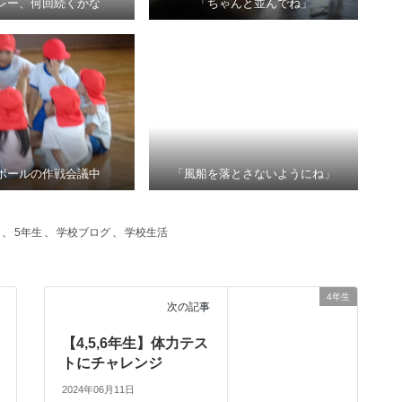
レー、何回続くかな
「ちゃんと並んでね」
ボールの作戦会議中
「風船を落とさないようにね」
、
5年生
、
学校ブログ
、
学校生活
4年生
次の記事
【4,5,6年生】体力テス
トにチャレンジ
2024年06月11日