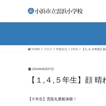
コ
ナ
ン
ビ
テ
ゲ
ン
ー
ツ
シ
へ
ョ
ス
ン
キ
に
ッ
移
HOME
ブログ
学校生活
1年生
【１,４,５年生】顔
プ
動
2024年06月07日
【１,４,５年生】顔 
【５年生】雲龍丸乗船体験！