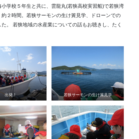
小学校５年生と共に、雲龍丸(若狭高校実習船)で若狭湾
、約２時間。若狭サーモンの生け簀見学、ドローンでの
た。 若狭地域の水産業についての話もお聴きし、たく
出発！
若狭サーモンの生け簀見学