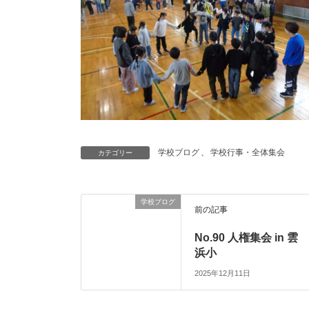
学校ブログ
、
学校行事・全体集会
カテゴリー
学校ブログ
前の記事
No.90 人権集会 in 雲
浜小
2025年12月11日