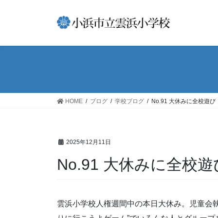
コ
ナ
ン
ビ
テ
ゲ
ン
ー
ツ
シ
へ
ョ
ス
ン
キ
に
ッ
移
HOME
ブログ
学校ブログ
No.91 大休みに全校遊び
プ
動
2025年12月11日
No.91 大休みに全校
雲浜小学校人権週間中の本日大休み。児童会執