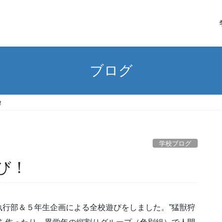
ブログ
！
学校ブログ
遊び！
行部＆５年生企画による全校遊びをしました。”猛獣狩