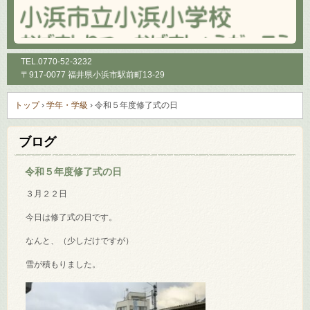
TEL.
0770-52-3232
〒917-0077 福井県小浜市駅前町13-29
トップ
›
学年・学級
›
令和５年度修了式の日
ブログ
令和５年度修了式の日
３月２２日
今日は修了式の日です。
なんと、（少しだけですが）
雪が積もりました。